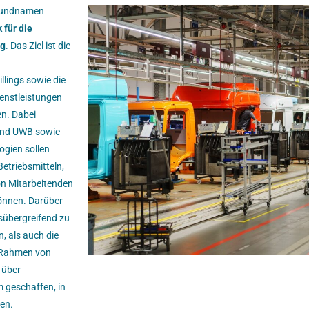
rbundnamen
 für die
ng
. Das Ziel ist die
llings sowie die
enstleistungen
en. Dabei
und UWB sowie
ogien sollen
etriebsmitteln,
n Mitarbeitenden
können. Darüber
sübergreifend zu
, als auch die
m Rahmen von
 über
 geschaffen, in
en.