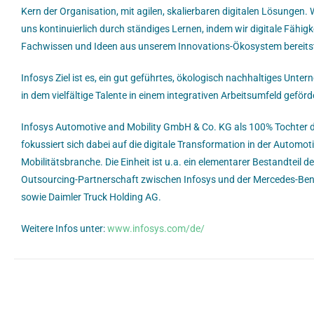
Kern der Organisation, mit agilen, skalierbaren digitalen Lösungen. 
uns kontinuierlich durch ständiges Lernen, indem wir digitale Fähigk
Fachwissen und Ideen aus unserem Innovations-Ökosystem bereitst
Infosys Ziel ist es, ein gut geführtes, ökologisch nachhaltiges Unter
in dem vielfältige Talente in einem integrativen Arbeitsumfeld geför
Infosys Automotive and Mobility GmbH & Co. KG als 100% Tochter de
fokussiert sich dabei auf die digitale Transformation in der Automot
Mobilitätsbranche. Die Einheit ist u.a. ein elementarer Bestandteil d
Outsourcing-Partnerschaft zwischen Infosys und der Mercedes-Be
sowie Daimler Truck Holding AG.
Weitere Infos unter:
www.infosys.com/de/