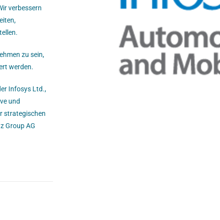
Wir verbessern
eiten,
ellen.
nehmen zu sein,
dert werden.
r Infosys Ltd.,
ive und
er strategischen
nz Group AG