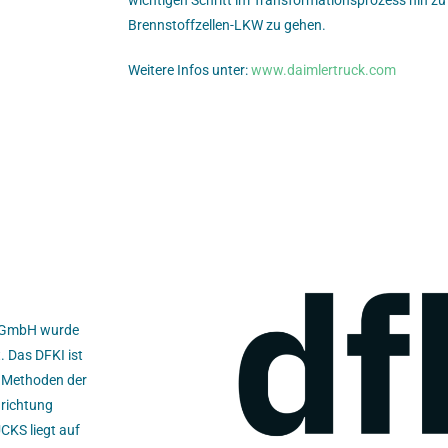
wichtigen Schritt im Transformationsprozess hin zu 
Brennstoffzellen-LKW zu gehen.
Weitere Infos unter:
www.daimlertruck.com
) GmbH wurde
. Das DFKI ist
n Methoden der
nrichtung
CKS liegt auf