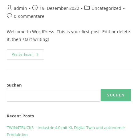
Beitrags-
Beitrag
Beitrags-
admin
19. Dezember 2022
Uncategorized
Autor:
veröffentlicht:
Kategorie:
Beitrags-
0 Kommentare
Kommentare:
Welcome to WordPress. This is your first post. Edit or delete
it, then start writing!
Hello
Weiterlesen
World!
Suchen
SUCHEN
Recent Posts
TWIN4TRUCKS – Industrie 4.0 mit KI, Digital Twin und autonomer
Produktion